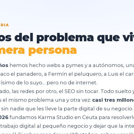
RIA
os
del
problema
que
v
mera
persona
ños
hemos hecho webs a pymes y a autónomos, una
o el panadero, a Fermín el peluquero, a Luis el car
simo de lo suyo… pero no de internet.
do, las redes por otro, el SEO sin tocar. Todo suelto 
s el mismo problema una y otra vez:
casi tres millo
sin nadie que les lleve la parte digital de su negocio.
026
fundamos Karma Studio en Ceuta para resolverlo 
 trabajo digital al pequeño negocio y dejar que la int