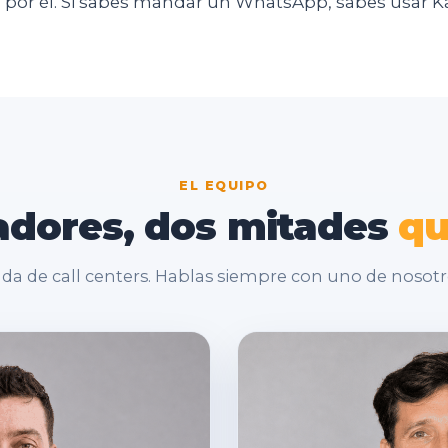
aga por él. Si sabes mandar un WhatsApp, sabes usar 
EL EQUIPO
adores,
dos
mitades
q
da de call centers. Hablas siempre con uno de nosotr