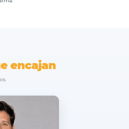
Karma.
ue
encajan
os.