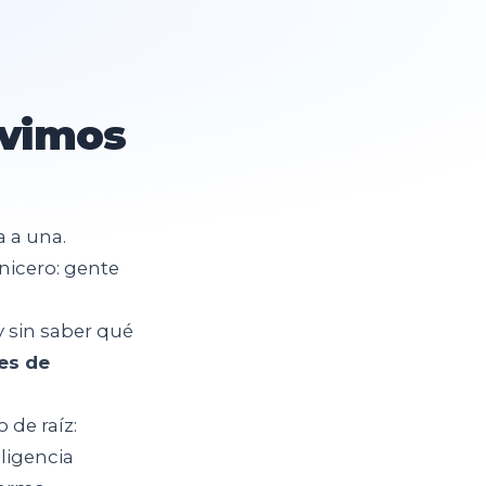
ivimos
 a una.
nicero: gente
y sin saber qué
nes de
de raíz:
eligencia