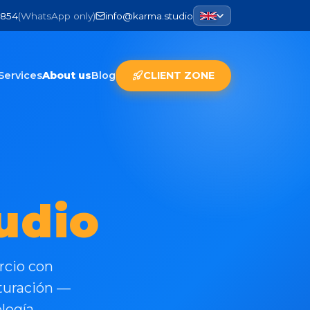
 854
(
WhatsApp only
)
info@karma.studio
Services
About us
Blog
CLIENT ZONE
u
d
i
o
rcio con
cturación —
logía.