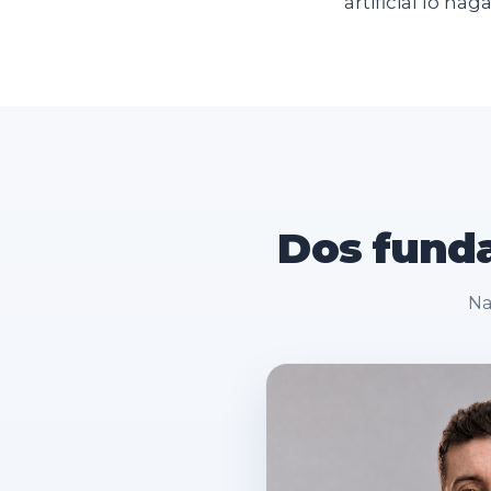
artificial lo h
Dos
fund
Na