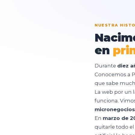
NUESTRA HISTO
Nacim
en
pri
Durante
diez a
Conocemos a Pac
que sabe muchí
La web por un la
funciona. Vimo
micronegocios
En
marzo de 2
quitarle todo el