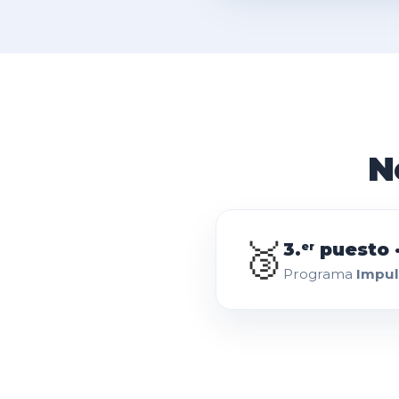
N
🥉
3.
puesto 
er
Programa
Impul