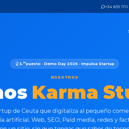
+34 639 170
er
3.
puesto · Demo Day 2026 · Impulsa Startup
NOSOTROS
m
o
s
K
a
r
m
a
S
t
rtup de Ceuta que digitaliza al pequeño come
ia artificial. Web, SEO, Paid media, redes y fa
en un sitio, sin que tengas que saber de tecno