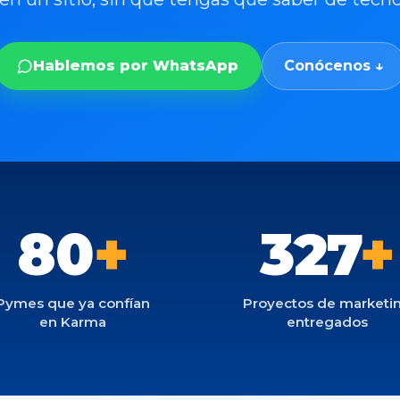
Hablemos por WhatsApp
Conócenos ↓
80
+
327
+
Pymes que ya confían
Proyectos de marketi
en Karma
entregados