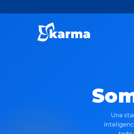
S
o
Una sta
inteligenc
todo 