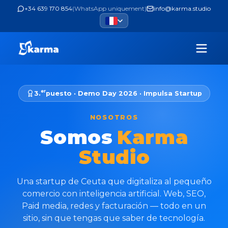
+34 639 170 854
(
WhatsApp uniquement
)
info@karma.studio
er
3.
puesto · Demo Day 2026 · Impulsa Startup
NOSOTROS
S
o
m
o
s
K
a
r
m
a
S
t
u
d
i
o
Una startup de Ceuta que digitaliza al pequeño
comercio con inteligencia artificial. Web, SEO,
Paid media, redes y facturación — todo en un
sitio, sin que tengas que saber de tecnología.