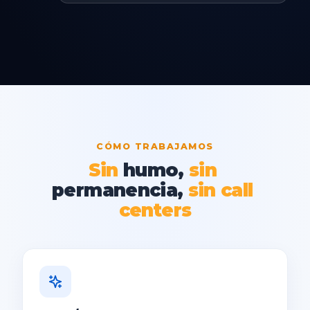
CÓMO TRABAJAMOS
Sin
humo,
sin
permanencia,
sin
call
centers