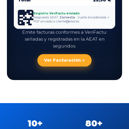
Registro VeriFactu enviado
Respuesta AEAT:
Correcto
· huella encadenada ✓
PDF enviado a cliente@elsol.es
Emite facturas conformes a VeriFactu:
selladas y registradas en la AEAT en
segundos.
Ver
Facturación
10
+
80
+