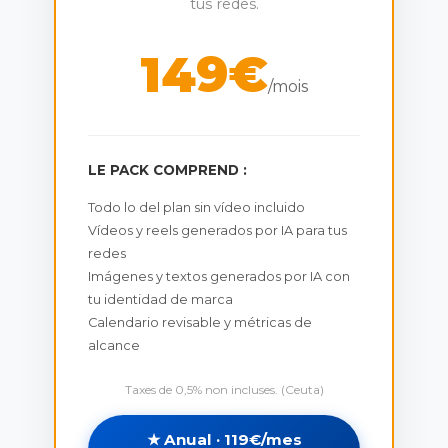
tus redes.
149€
/mois
LE PACK COMPREND :
Todo lo del plan sin vídeo incluido
Vídeos y reels generados por IA para tus
redes
Imágenes y textos generados por IA con
tu identidad de marca
Calendario revisable y métricas de
alcance
Taxes de 0,5% non incluses. (Ceuta)
★ Anual · 119€/mes