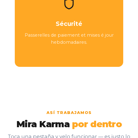
Sécurité
Passerelles de paiement et mises é jour
hebdomadaires.
ASÍ TRABAJAMOS
Mira
Karma
por
dentro
Toca una pestaña y velo funcionar — es justo lo