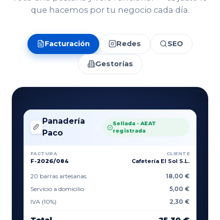
que hacemos por tu negocio cada día.
Facturación
Redes
SEO
Gestorías
Panadería
Sellada · AEAT
🥖
registrada
Paco
FACTURA
CLIENTE
F-2026/084
Cafetería El Sol S.L.
20 barras artesanas
18,00 €
Servicio a domicilio
5,00 €
IVA (10%)
2,30 €
Total
25,30 €