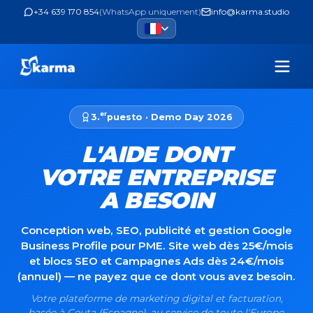
+34 639 170 854
(
WhatsApp uniquement
)
info@karma.studio
er
3.
puesto · Demo Day 2026
L'AIDE DONT
VOTRE ENTREPRISE
A BESOIN
Conception web, SEO, publicité et gestion Google
Business Profile pour PME. Site web dès 25€/mois
et blocs SEO et Campagnes Ads dès 24€/mois
(annuel) — ne payez que ce dont vous avez besoin.
Votre plateforme de marketing digital et facturation,
basée à Ceuta (Espagne), au service de toute l'Europe.