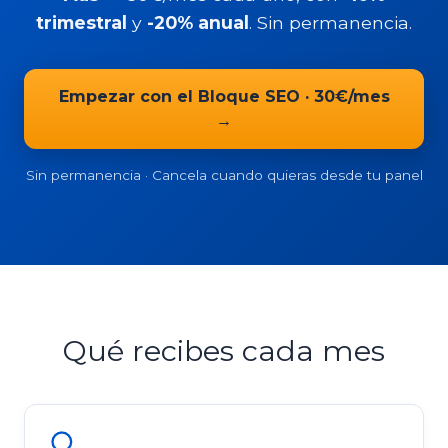
trimestral
y
-20% anual
. Sin permanencia.
Empezar con el Bloque SEO · 30€/mes
→
Sin permanencia · Cancela cuando quieras desde tu panel
Qué recibes cada mes