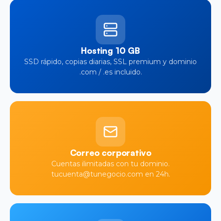
Hosting 10 GB
SSD rápido, copias diarias, SSL premium y dominio
.com / .es incluido.
Correo corporativo
Cuentas ilimitadas con tu dominio.
tucuenta@tunegocio.com en 24h.