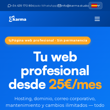
+34 639 170 854
(
solo WhatsApp
)
info@karma.studio
Página web profesional · Sin permanencia
Tu web
profesional
desde
25€/mes
Hosting, dominio, correo corporativo,
mantenimiento y cambios ilimitados — todo