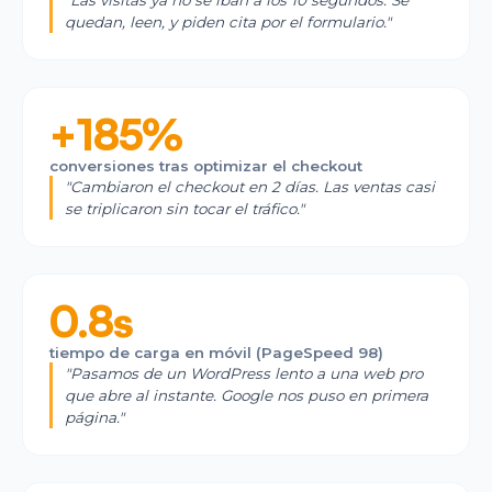
"
Las visitas ya no se iban a los 10 segundos. Se
quedan, leen, y piden cita por el formulario.
"
BellaMore Boutique
Moda · E-commerce
·
Online
+185%
conversiones tras optimizar el checkout
"
Cambiaron el checkout en 2 días. Las ventas casi
se triplicaron sin tocar el tráfico.
"
Café del Plaza
Cafetería
·
Málaga
0.8s
tiempo de carga en móvil (PageSpeed 98)
"
Pasamos de un WordPress lento a una web pro
que abre al instante. Google nos puso en primera
página.
"
Norte Notarial
Servicios legales
·
Madrid