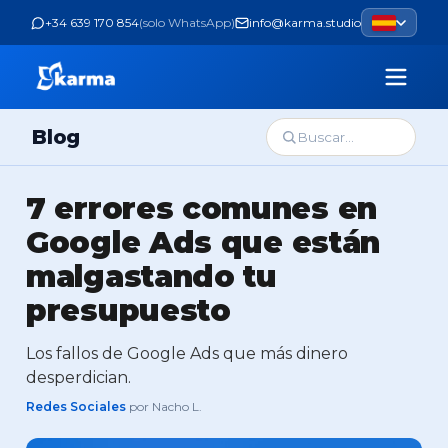
+34 639 170 854
(
solo WhatsApp
)
info@karma.studio
Blog
7 errores comunes en
Google Ads que están
malgastando tu
presupuesto
Los fallos de Google Ads que más dinero
desperdician.
Redes Sociales
por Nacho L.